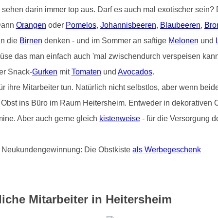
) sehen darin immer top aus. Darf es auch mal exotischer sein
 Dann
Orangen
oder
Pomelos
,
Johannisbeeren
,
Blaubeeren
,
Bro
an die
Birnen
denken - und im Sommer an saftige
Melonen
und
üse das man einfach auch 'mal zwischendurch verspeisen kann 
er Snack-
Gurken
mit
Tomaten
und
Avocados
.
hre Mitarbeiter tun. Natürlich nicht selbstlos, aber wenn beide
on Obst ins Büro im Raum Heitersheim. Entweder in dekorativen O
ine. Aber auch gerne gleich
kistenweise
- für die Versorgung d
und Neukundengewinnung: Die Obstkiste
als Werbegeschenk
iche Mitarbeiter in Heitersheim