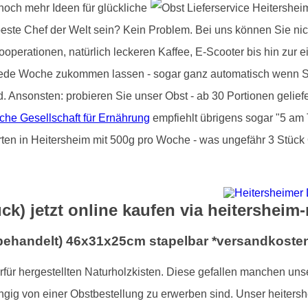
 noch mehr Ideen für glückliche
beste Chef der Welt sein? Kein Problem. Bei uns können Sie nic
operationen, natürlich leckeren Kaffee, E-Scooter bis hin zur e
jede Woche zukommen lassen - sogar ganz automatisch wenn Si
d. Ansonsten: probieren Sie unser Obst - ab 30 Portionen gelie
che Gesellschaft für Ernährung
empfiehlt übrigens sogar "5 am 
rten in Heitersheim mit 500g pro Woche - was ungefähr 3 Stück 
ck) jetzt online kaufen via heitersheim
nbehandelt) 46x31x25cm stapelbar *versandkosten
ierfür hergestellten Naturholzkisten. Diese gefallen manchen un
gig von einer Obstbestellung zu erwerben sind. Unser heitersh