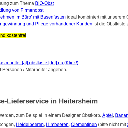
nung zum Thema
BIO-Obst
dlung von Firmenobst
ehmen im Büro' mit Basenfasten
ideal kombiniert mit unserem 
ngewinnung und Pflege vorhandener Kunden
ist die Obstkist
nd kostenfrei
mueller [at] obstkiste [dot] eu (Klick!)
Personen / Mitarbeiter angeben.
-Lieferservice in Heitersheim
 werden, zum Beispiel in einem Designer Obstkorb.
Äpfel
,
Bana
tschgen,
Heidelbeeren
,
Himbeeren
,
Clementinen
(bitte nicht mit