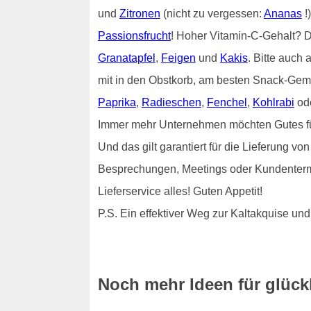
und
Zitronen
(nicht zu vergessen:
Ananas
!
Passionsfrucht
! Hoher Vitamin-C-Gehalt?
Granatapfel
,
Feigen
und
Kakis
. Bitte auch 
mit in den Obstkorb, am besten Snack-Gem
Paprika
,
Radieschen
,
Fenchel
,
Kohlrabi
od
Immer mehr Unternehmen möchten Gutes für i
Und das gilt garantiert für die Lieferung v
Besprechungen, Meetings oder Kundenterm
Lieferservice alles! Guten Appetit!
P.S. Ein effektiver Weg zur Kaltakquise 
Noch mehr Ideen für glückl