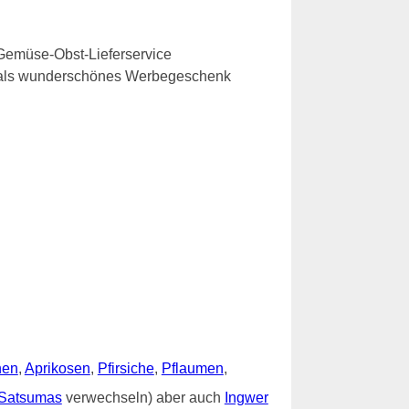
Gemüse-Obst-Lieferservice
e als wunderschönes Werbegeschenk
nen
,
Aprikosen
,
Pfirsiche
,
Pflaumen
,
Satsumas
verwechseln) aber auch
Ingwer